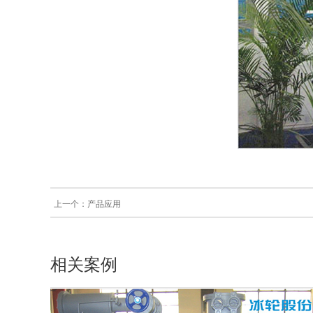
上一个：
产品应用
相关案例