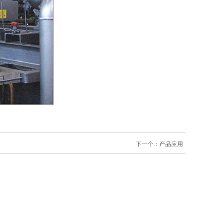
下一个：
产品应用