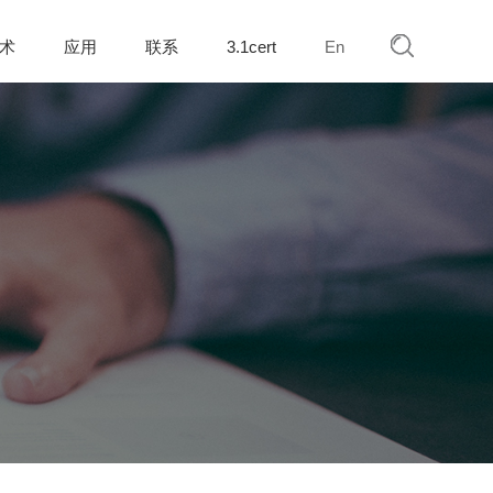
术
应用
联系
3.1cert
En