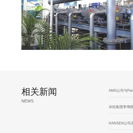
相关新闻
AMG公司与Pa
NEWS
冰轮集团李增群
HANSEN公